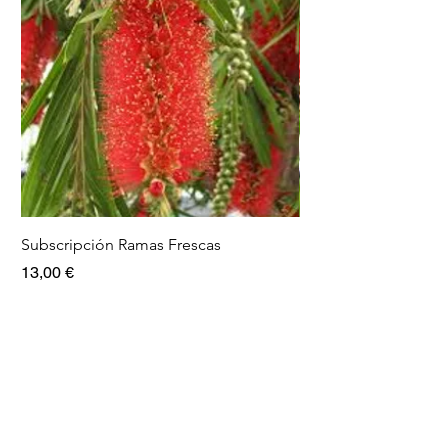
Subscripción Ramas Frescas
Pack Ramas frescas
Precio
Precio
13,00 €
15,00 €
Info