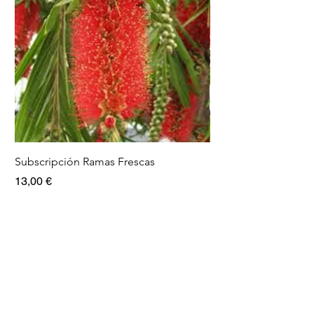
Subscripción Ramas Frescas
Pack Ramas frescas
Precio
Precio
13,00 €
15,00 €
Info
Nosotros