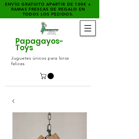
ENVÍO GRATUITO APARTIR DE 100€ +
RAMAS FRESCAS DE REGALO EN
TODOS LOS PEDIDOS.
Papagayos-
Toys
Juguetes únicos para loros
felices