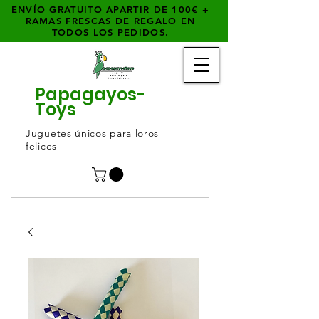
ENVÍO GRATUITO APARTIR DE 100€ +
RAMAS FRESCAS DE REGALO EN
TODOS LOS PEDIDOS.
Papagayos-
Toys
Juguetes únicos para loros
felices