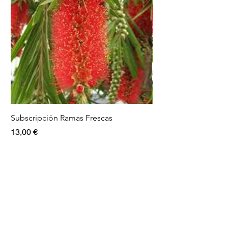
Subscripción Ramas Frescas
Pack Ramas frescas
Precio
Precio
13,00 €
15,00 €
Info
Nosotros