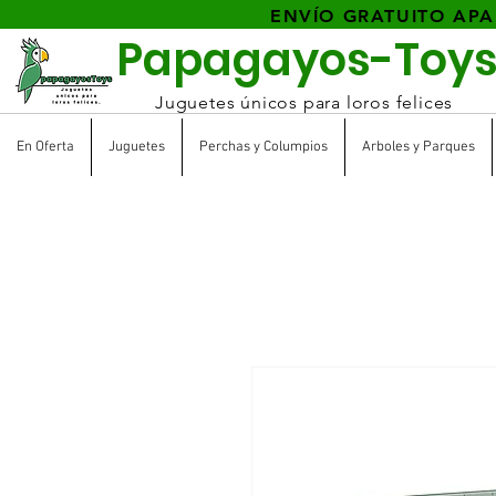
ENVÍO GRATUITO APA
Papagayos-Toy
Juguetes únicos para loros felices
En Oferta
Juguetes
Perchas y Columpios
Arboles y Parques