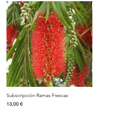
Subscripción Ramas Frescas
Pack Ramas frescas
Precio
Precio
13,00 €
15,00 €