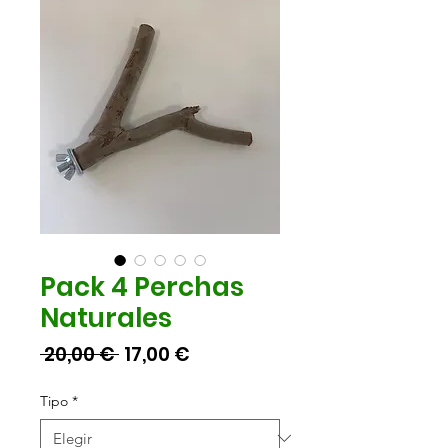
Pack 4 Perchas
Naturales
Precio
Precio
 20,00 € 
17,00 €
de
Tipo
*
oferta