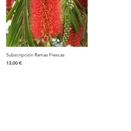
Subscripción Ramas Frescas
Pack Ramas frescas
Precio
Precio
13,00 €
15,00 €
Info
Nosotros
Contacto