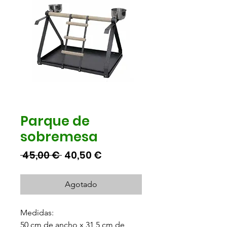
Parque de
sobremesa
Precio
Precio
 45,00 € 
40,50 €
de
oferta
Agotado
Medidas:
50 cm de ancho x 31,5 cm de